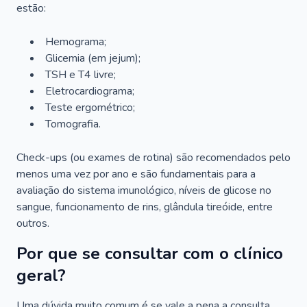
estão:
Hemograma;
Glicemia (em jejum);
TSH e T4 livre;
Eletrocardiograma;
Teste ergométrico;
Tomografia.
Check-ups (ou exames de rotina) são recomendados pelo
menos uma vez por ano e são fundamentais para a
avaliação do sistema imunológico, níveis de glicose no
sangue, funcionamento de rins, glândula tireóide, entre
outros.
Por que se consultar com o clínico
geral?
Uma dúvida muito comum é se vale a pena a consulta