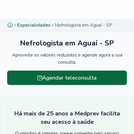
Menu lateral
Menu lateral
Especialidades
Nefrologista em Aguaí - SP
Nefrologista em Aguaí - SP
Aproveite os valores reduzidos e agende agora a sua
consulta.
Agendar teleconsulta
Há mais de 25 anos a Medprev facilita
seu acesso à saúde
O princípio é simples: pague somente pelo serviço