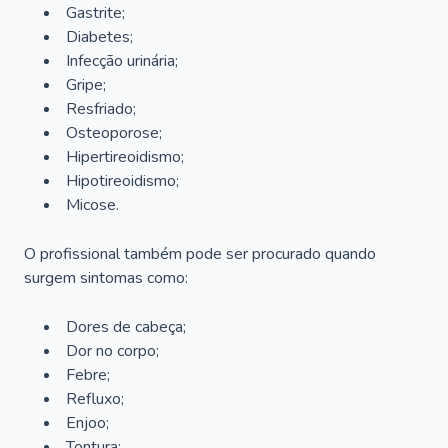
Gastrite;
Diabetes;
Infecção urinária;
Gripe;
Resfriado;
Osteoporose;
Hipertireoidismo;
Hipotireoidismo;
Micose.
O profissional também pode ser procurado quando
surgem sintomas como:
Dores de cabeça;
Dor no corpo;
Febre;
Refluxo;
Enjoo;
Tontura;