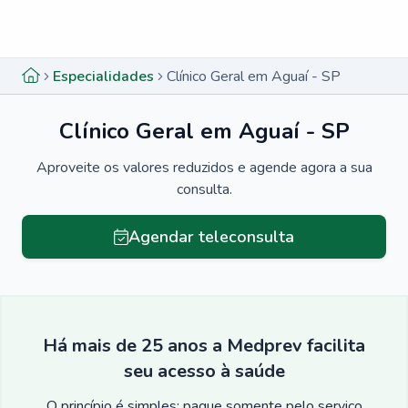
Menu lateral
Menu lateral
Especialidades
Clínico Geral em Aguaí - SP
Clínico Geral em Aguaí - SP
Aproveite os valores reduzidos e agende agora a sua
consulta.
Agendar teleconsulta
Há mais de 25 anos a Medprev facilita
seu acesso à saúde
O princípio é simples: pague somente pelo serviço