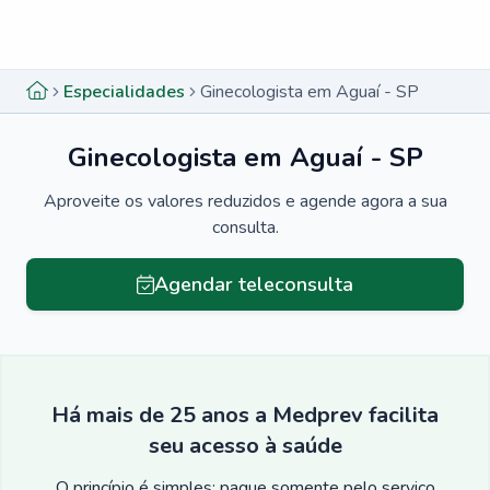
Menu lateral
Menu lateral
Especialidades
Ginecologista em Aguaí - SP
Ginecologista em Aguaí - SP
Aproveite os valores reduzidos e agende agora a sua
consulta.
Agendar teleconsulta
Há mais de 25 anos a Medprev facilita
seu acesso à saúde
O princípio é simples: pague somente pelo serviço