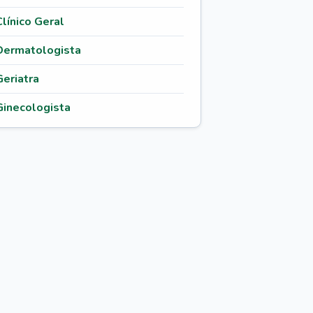
Clínico Geral
Dermatologista
Geriatra
Ginecologista