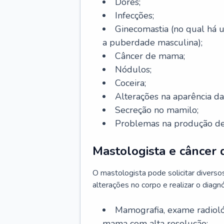
Dores;
Infecções;
Ginecomastia (no qual há
a puberdade masculina);
Câncer de mama;
Nódulos;
Coceira;
Alterações na aparência 
Secreção no mamilo;
Problemas na produção de 
Mastologista e câncer
O mastologista pode solicitar divers
alterações no corpo e realizar o diagnó
Mamografia, exame radioló
mama com alta resolução;