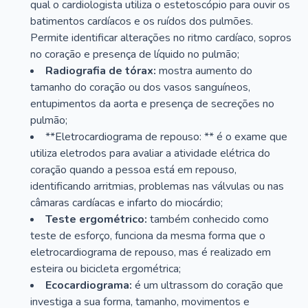
qual o cardiologista utiliza o estetoscópio para ouvir os
batimentos cardíacos e os ruídos dos pulmões.
Permite identificar alterações no ritmo cardíaco, sopros
no coração e presença de líquido no pulmão;
Radiografia de tórax:
mostra aumento do
tamanho do coração ou dos vasos sanguíneos,
entupimentos da aorta e presença de secreções no
pulmão;
**Eletrocardiograma de repouso: ** é o exame que
utiliza eletrodos para avaliar a atividade elétrica do
coração quando a pessoa está em repouso,
identificando arritmias, problemas nas válvulas ou nas
câmaras cardíacas e infarto do miocárdio;
Teste ergométrico:
também conhecido como
teste de esforço, funciona da mesma forma que o
eletrocardiograma de repouso, mas é realizado em
esteira ou bicicleta ergométrica;
Ecocardiograma:
é um ultrassom do coração que
investiga a sua forma, tamanho, movimentos e