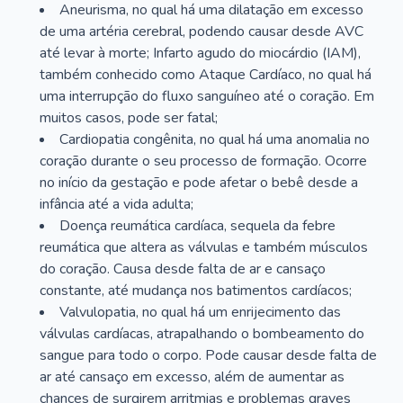
Aneurisma, no qual há uma dilatação em excesso
de uma artéria cerebral, podendo causar desde AVC
até levar à morte; Infarto agudo do miocárdio (IAM),
também conhecido como Ataque Cardíaco, no qual há
uma interrupção do fluxo sanguíneo até o coração. Em
muitos casos, pode ser fatal;
Cardiopatia congênita, no qual há uma anomalia no
coração durante o seu processo de formação. Ocorre
no início da gestação e pode afetar o bebê desde a
infância até a vida adulta;
Doença reumática cardíaca, sequela da febre
reumática que altera as válvulas e também músculos
do coração. Causa desde falta de ar e cansaço
constante, até mudança nos batimentos cardíacos;
Valvulopatia, no qual há um enrijecimento das
válvulas cardíacas, atrapalhando o bombeamento do
sangue para todo o corpo. Pode causar desde falta de
ar até cansaço em excesso, além de aumentar as
chances de surgirem arritmias e problemas graves