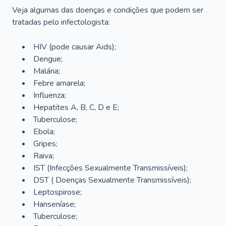
Veja algumas das doenças e condições que podem ser
tratadas pelo infectologista:
HIV (pode causar Aids);
Dengue;
Malária;
Febre amarela;
Influenza;
Hepatites A, B, C, D e E;
Tuberculose;
Ebola;
Gripes;
Raiva;
IST (Infecções Sexualmente Transmissíveis);
DST ( Doenças Sexualmente Transmissíveis);
Leptospirose;
Hanseníase;
Tuberculose;