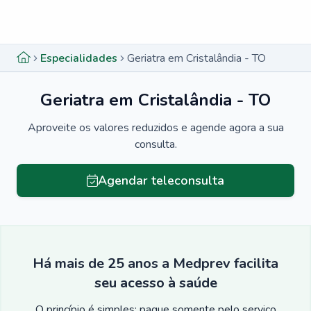
Menu lateral
Menu lateral
Especialidades
Geriatra em Cristalândia - TO
Geriatra em Cristalândia - TO
Aproveite os valores reduzidos e agende agora a sua
consulta.
Agendar teleconsulta
Há mais de 25 anos a Medprev facilita
seu acesso à saúde
O princípio é simples: pague somente pelo serviço