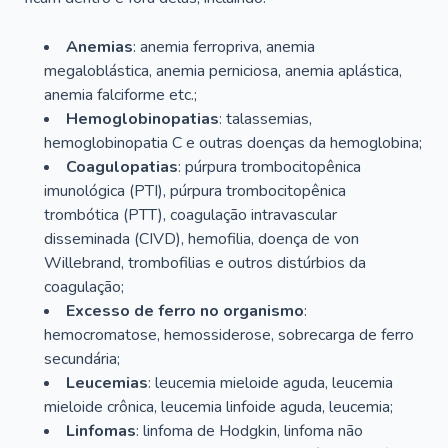
Anemias
: anemia ferropriva, anemia
megaloblástica, anemia perniciosa, anemia aplástica,
anemia falciforme etc.;
Hemoglobinopatias
: talassemias,
hemoglobinopatia C e outras doenças da hemoglobina;
Coagulopatias
: púrpura trombocitopênica
imunológica (PTI), púrpura trombocitopênica
trombótica (PTT), coagulação intravascular
disseminada (CIVD), hemofilia, doença de von
Willebrand, trombofilias e outros distúrbios da
coagulação;
Excesso de ferro no organismo
:
hemocromatose, hemossiderose, sobrecarga de ferro
secundária;
Leucemias
: leucemia mieloide aguda, leucemia
mieloide crônica, leucemia linfoide aguda, leucemia;
Linfomas
: linfoma de Hodgkin, linfoma não