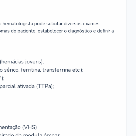
 o hematologista pode solicitar diversos exames
omas do paciente, estabelecer o diagnóstico e definir a
:
(hemácias jovens);
érico, ferritina, transferrina etc.);
);
arcial ativada (TTPa);
mentação (VHS)
pirado da medula óssea);