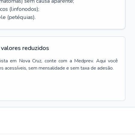
ematomas) sem causa aparente;
cos (linfonodos);
le (petéquias).
valores reduzidos
ista
em
Nova Cruz
, conte com a Medprev. Aqui você
es acessíveis, sem mensalidade e sem taxa de adesão.