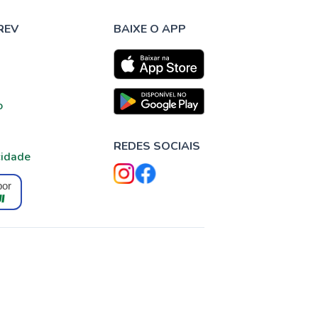
REV
BAIXE O APP
o
REDES SOCIAIS
cidade
por