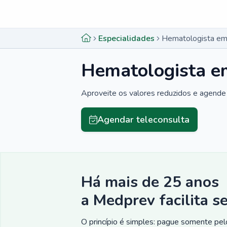
Menu lateral
Menu lateral
Especialidades
Hematologista em
Hematologista e
Aproveite os valores reduzidos e agende 
Agendar teleconsulta
Há mais de 25 anos
a Medprev facilita s
O princípio é simples: pague somente pelo