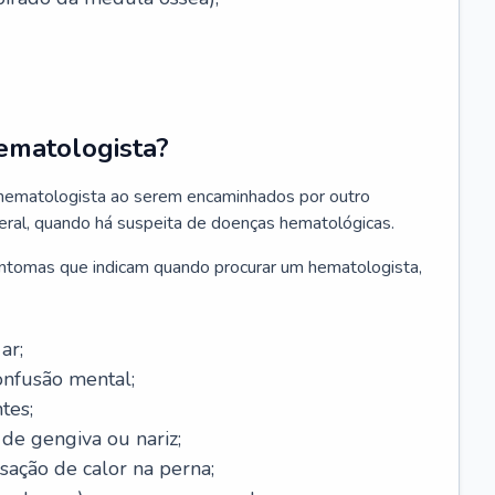
ematologista?
 hematologista ao serem encaminhados por outro
geral, quando há suspeita de doenças hematológicas.
sintomas que indicam quando procurar um hematologista,
ar;
onfusão mental;
tes;
de gengiva ou nariz;
sação de calor na perna;