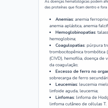
As doenças hematológicas podem afeta
das proteínas que ficam dentro e fora d
Anemias
: anemia ferropri
anemia aplástica, anemia falcif
Hemoglobinopatias
: tala
hemoglobina;
Coagulopatias
: púrpura t
trombocitopênica trombótica 
(CIVD), hemofilia, doença de v
da coagulação;
Excesso de ferro no org
sobrecarga de ferro secundári
Leucemias
: leucemia miel
linfoide aguda, leucemia;
Linfomas
: linfoma de Hodg
linfoma cutâneo de células T.