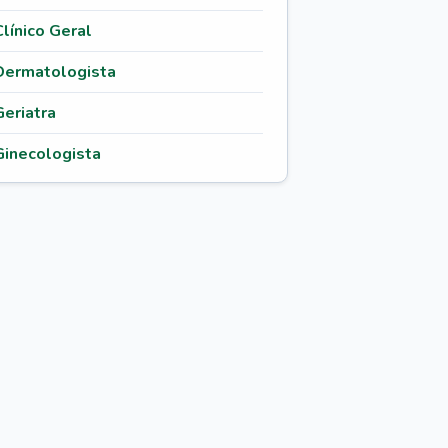
Clínico Geral
Dermatologista
Geriatra
Ginecologista