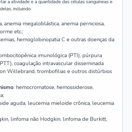
r a atividade e a quantidade das células sanguíneas e
elas, incluindo:
va, anemia megaloblástica, anemia perniciosa,
orme etc.;
ssemias, hemoglobinopatia C e outras doenças da
rombocitopênica imunológica (PTI), púrpura
(PTT), coagulação intravascular disseminada
on Willebrand, trombofilias e outros distúrbios
anismo
: hemocromatose, hemossiderose,
a;
oide aguda, leucemia mieloide crônica, leucemia
kin, linfoma não Hodgkin, linfoma de Burkitt,