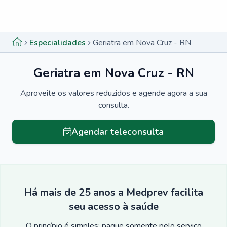
Menu lateral
Menu lateral
Especialidades
Geriatra em Nova Cruz - RN
Geriatra em Nova Cruz - RN
Aproveite os valores reduzidos e agende agora a sua
consulta.
Agendar teleconsulta
Há mais de 25 anos a Medprev facilita
seu acesso à saúde
O princípio é simples: pague somente pelo serviço