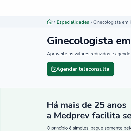
Menu lateral
Menu lateral
Especialidades
Ginecologista em 
Ginecologista em
Aproveite os valores reduzidos e agende 
Agendar teleconsulta
Há mais de 25 anos
a Medprev facilita s
O princípio é simples: pague somente pelo