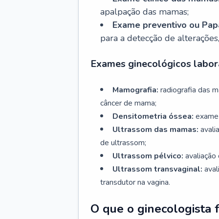
apalpação das mamas;
Exame preventivo ou Papa
para a detecção de alterações
Exames ginecológicos labora
Mamografia:
radiografia das 
câncer de mama;
Densitometria óssea:
exame 
Ultrassom das mamas:
avali
de ultrassom;
Ultrassom pélvico:
avaliação 
Ultrassom transvaginal:
aval
transdutor na vagina.
O que o ginecologista 