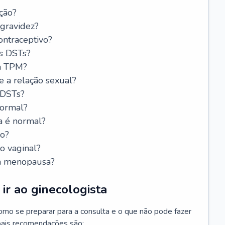
ção?
 gravidez?
ntraceptivo?
s DSTs?
da TPM?
e a relação sexual?
 DSTs?
normal?
a é normal?
do?
o vaginal?
da menopausa?
ir ao ginecologista
mo se preparar para a consulta e o que não pode fazer
cipais recomendações são: