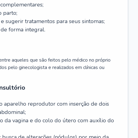
s complementares;
 parto;
sugerir tratamentos para seus sintomas;
de forma integral.
ntre aqueles que são feitos pelo médico no próprio
dos pelo ginecologista e realizados em clínicas ou
nsultório
o aparelho reprodutor com inserção de dois
abdominal;
o da vagina e do colo do útero com auxílio do
:
busca de alterações (nódulos) por meio da