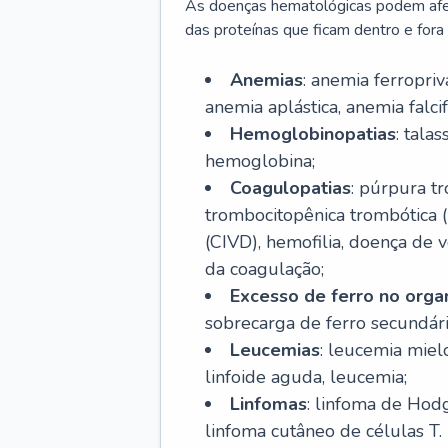
As doenças hematológicas podem afeta
das proteínas que ficam dentro e fora d
Anemias
: anemia ferropri
anemia aplástica, anemia falcif
Hemoglobinopatias
: tala
hemoglobina;
Coagulopatias
: púrpura t
trombocitopênica trombótica 
(CIVD), hemofilia, doença de v
da coagulação;
Excesso de ferro no org
sobrecarga de ferro secundári
Leucemias
: leucemia miel
linfoide aguda, leucemia;
Linfomas
: linfoma de Hodg
linfoma cutâneo de células T.