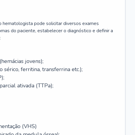
 o hematologista pode solicitar diversos exames
omas do paciente, estabelecer o diagnóstico e definir a
:
(hemácias jovens);
érico, ferritina, transferrina etc.);
);
arcial ativada (TTPa);
mentação (VHS)
pirado da medula óssea);