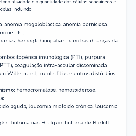
r a atividade e a quantidade das células sanguíneas e
elas, incluindo:
va, anemia megaloblástica, anemia perniciosa,
orme etc.;
ssemias, hemoglobinopatia C e outras doenças da
rombocitopênica imunológica (PTI), púrpura
(PTT), coagulação intravascular disseminada
on Willebrand, trombofilias e outros distúrbios
anismo
: hemocromatose, hemossiderose,
a;
oide aguda, leucemia mieloide crônica, leucemia
kin, linfoma não Hodgkin, linfoma de Burkitt,