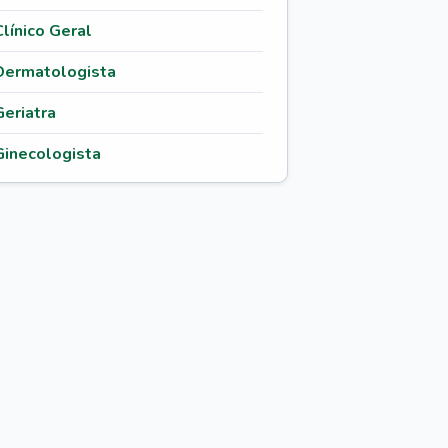
Clínico Geral
Dermatologista
Geriatra
Ginecologista