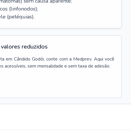
ematomas) sem causa aparente;
cos (linfonodos);
le (petéquias).
valores reduzidos
ta
em
Cândido Godói
, conte com a Medprev. Aqui você
es acessíveis, sem mensalidade e sem taxa de adesão.