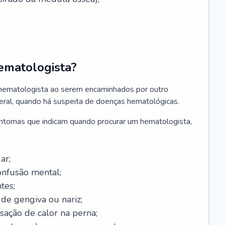
ematologista?
 hematologista ao serem encaminhados por outro
geral, quando há suspeita de doenças hematológicas.
sintomas que indicam quando procurar um hematologista,
ar;
onfusão mental;
tes;
de gengiva ou nariz;
sação de calor na perna;