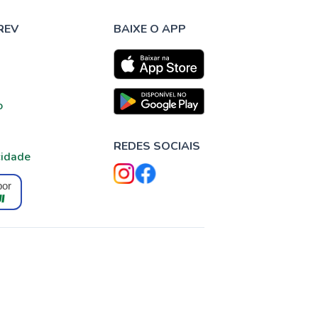
REV
BAIXE O APP
o
REDES SOCIAIS
cidade
por