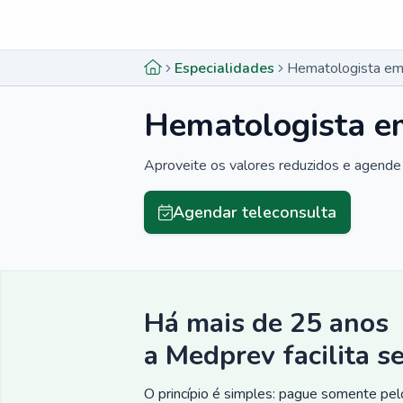
Menu lateral
Menu lateral
Especialidades
Hematologista em
Hematologista e
Aproveite os valores reduzidos e agende 
Agendar teleconsulta
Há mais de 25 anos
a Medprev facilita s
O princípio é simples: pague somente pelo