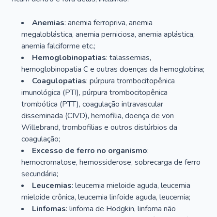
Anemias
: anemia ferropriva, anemia
megaloblástica, anemia perniciosa, anemia aplástica,
anemia falciforme etc.;
Hemoglobinopatias
: talassemias,
hemoglobinopatia C e outras doenças da hemoglobina;
Coagulopatias
: púrpura trombocitopênica
imunológica (PTI), púrpura trombocitopênica
trombótica (PTT), coagulação intravascular
disseminada (CIVD), hemofilia, doença de von
Willebrand, trombofilias e outros distúrbios da
coagulação;
Excesso de ferro no organismo
:
hemocromatose, hemossiderose, sobrecarga de ferro
secundária;
Leucemias
: leucemia mieloide aguda, leucemia
mieloide crônica, leucemia linfoide aguda, leucemia;
Linfomas
: linfoma de Hodgkin, linfoma não