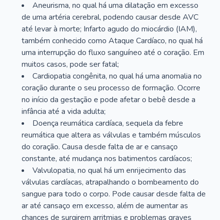
Aneurisma, no qual há uma dilatação em excesso
de uma artéria cerebral, podendo causar desde AVC
até levar à morte; Infarto agudo do miocárdio (IAM),
também conhecido como Ataque Cardíaco, no qual há
uma interrupção do fluxo sanguíneo até o coração. Em
muitos casos, pode ser fatal;
Cardiopatia congênita, no qual há uma anomalia no
coração durante o seu processo de formação. Ocorre
no início da gestação e pode afetar o bebê desde a
infância até a vida adulta;
Doença reumática cardíaca, sequela da febre
reumática que altera as válvulas e também músculos
do coração. Causa desde falta de ar e cansaço
constante, até mudança nos batimentos cardíacos;
Valvulopatia, no qual há um enrijecimento das
válvulas cardíacas, atrapalhando o bombeamento do
sangue para todo o corpo. Pode causar desde falta de
ar até cansaço em excesso, além de aumentar as
chances de surgirem arritmias e problemas graves