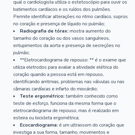
qual o cardiologista utiliza o estetoscópio para ouvir os
batimentos cardíacos e os ruídos dos pulmões.
Permite identificar alterações no ritmo cardíaco, sopros
no coração e presença de líquido no pulmão;
Radiografia de tórax:
mostra aumento do
tamanho do coração ou dos vasos sanguíneos,
entupimentos da aorta e presença de secreções no
pulmão;
**Eletrocardiograma de repouso: ** é o exame que
utiliza eletrodos para avaliar a atividade elétrica do
coração quando a pessoa está em repouso,
identificando arritmias, problemas nas válvulas ou nas
câmaras cardíacas e infarto do miocárdio;
Teste ergométrico:
também conhecido como
teste de esforço, funciona da mesma forma que o
eletrocardiograma de repouso, mas é realizado em
esteira ou bicicleta ergométrica;
Ecocardiograma:
é um ultrassom do coração que
investiga a sua forma, tamanho, movimentos e