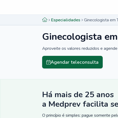
Menu lateral
Menu lateral
Especialidades
Ginecologista em 
Ginecologista em
Aproveite os valores reduzidos e agende 
Agendar teleconsulta
Há mais de 25 anos
a Medprev facilita s
O princípio é simples: pague somente pelo