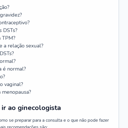
ção?
 gravidez?
ntraceptivo?
s DSTs?
da TPM?
e a relação sexual?
 DSTs?
normal?
a é normal?
do?
o vaginal?
da menopausa?
ir ao ginecologista
mo se preparar para a consulta e o que não pode fazer
cipais recomendações são: