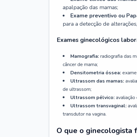
apalpação das mamas;
Exame preventivo ou Papa
para a detecção de alterações
Exames ginecológicos labora
Mamografia:
radiografia das 
câncer de mama;
Densitometria óssea:
exame 
Ultrassom das mamas:
avali
de ultrassom;
Ultrassom pélvico:
avaliação 
Ultrassom transvaginal:
aval
transdutor na vagina.
O que o ginecologista 