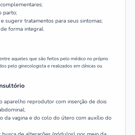
s complementares;
 parto;
sugerir tratamentos para seus sintomas;
de forma integral.
ntre aqueles que são feitos pelo médico no próprio
dos pelo ginecologista e realizados em clínicas ou
nsultório
o aparelho reprodutor com inserção de dois
abdominal;
o da vagina e do colo do útero com auxílio do
:
busca de alterações (nódulos) por meio da