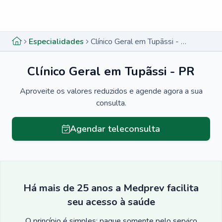
Menu lateral
Menu lateral
Especialidades
Clínico Geral em Tupãssi - PR
Clínico Geral em Tupãssi - PR
Aproveite os valores reduzidos e agende agora a sua
consulta.
Agendar teleconsulta
Há mais de 25 anos a Medprev facilita
seu acesso à saúde
O princípio é simples: pague somente pelo serviço