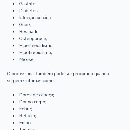
Gastrite;
Diabetes;
Infecção urinária;
Gripe;
Resfriado;
Osteoporose;
Hipertireoidismo;
Hipotireoidismo;
Micose.
O profissional também pode ser procurado quando
surgem sintomas como:
Dores de cabeça;
Dor no corpo;
Febre;
Refluxo;
Enjoo;
Tontura;