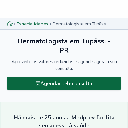
Menu lateral
Menu lateral
Especialidades
Dermatologista em Tupãssi - PR
Dermatologista em Tupãssi -
PR
Aproveite os valores reduzidos e agende agora a sua
consulta.
Agendar teleconsulta
Há mais de 25 anos a Medprev facilita
seu acesso à saúde