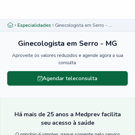
Menu lateral
Menu lateral
Especialidades
Ginecologista em Serro - MG
Ginecologista em Serro - MG
Aproveite os valores reduzidos e agende agora a sua
consulta.
Agendar teleconsulta
Há mais de 25 anos a Medprev facilita
seu acesso à saúde
O princípio é simples: pague somente pelo serviço