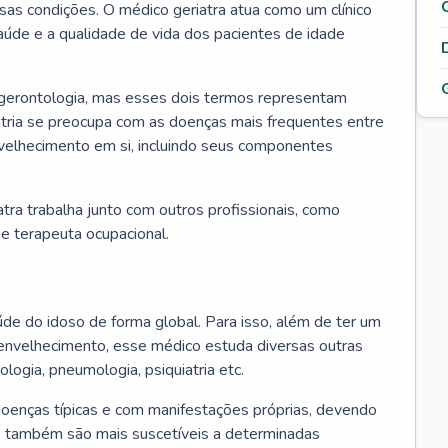
ssas condições. O médico geriatra atua como um clínico
úde e a qualidade de vida dos pacientes de idade
 gerontologia, mas esses dois termos representam
iatria se preocupa com as doenças mais frequentes entre
nvelhecimento em si, incluindo seus componentes
atra trabalha junto com outros profissionais, como
a e terapeuta ocupacional.
úde do idoso de forma global. Para isso, além de ter um
nvelhecimento, esse médico estuda diversas outras
ologia, pneumologia, psiquiatria etc.
oenças típicas e com manifestações próprias, devendo
os também são mais suscetíveis a determinadas