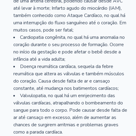
de uma artéria cerebral, podendo causar desde AVC
até levar à morte; Infarto agudo do miocárdio (IAM),
também conhecido como Ataque Cardíaco, no qual há
uma interrupção do fluxo sanguíneo até o coração. Em
muitos casos, pode ser fatal;
Cardiopatia congênita, no qual há uma anomalia no
coração durante o seu processo de formação. Ocorre
no início da gestação e pode afetar o bebê desde a
infância até a vida adulta;
Doença reumática cardíaca, sequela da febre
reumática que altera as válvulas e também músculos
do coração. Causa desde falta de ar e cansaço
constante, até mudança nos batimentos cardíacos;
Valvulopatia, no qual há um enrijecimento das
válvulas cardíacas, atrapalhando o bombeamento do
sangue para todo o corpo. Pode causar desde falta de
ar até cansaço em excesso, além de aumentar as
chances de surgirem arritmias e problemas graves
como a parada cardíaca.