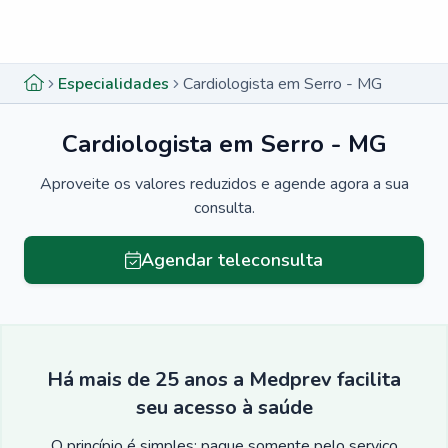
Menu lateral
Menu lateral
Especialidades
Cardiologista em Serro - MG
Cardiologista em Serro - MG
Aproveite os valores reduzidos e agende agora a sua
consulta.
Agendar teleconsulta
Há mais de 25 anos a Medprev facilita
seu acesso à saúde
O princípio é simples: pague somente pelo serviço