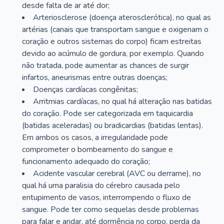
desde falta de ar até dor;
Arteriosclerose (doença aterosclerótica), no qual as
artérias (canais que transportam sangue e oxigenam o
coração e outros sistemas do corpo) ficam estreitas
devido ao acúmulo de gordura, por exemplo. Quando
não tratada, pode aumentar as chances de surgir
infartos, aneurismas entre outras doenças;
Doenças cardíacas congênitas;
Arritmias cardíacas, no qual há alteração nas batidas
do coração. Pode ser categorizada em taquicardia
(batidas aceleradas) ou bradicardias (batidas lentas).
Em ambos os casos, a irregularidade pode
comprometer o bombeamento do sangue e
funcionamento adequado do coração;
Acidente vascular cerebral (AVC ou derrame), no
qual há uma paralisia do cérebro causada pelo
entupimento de vasos, interrompendo o fluxo de
sangue. Pode ter como sequelas desde problemas
para falar e andar, até dormência no corpo, perda da