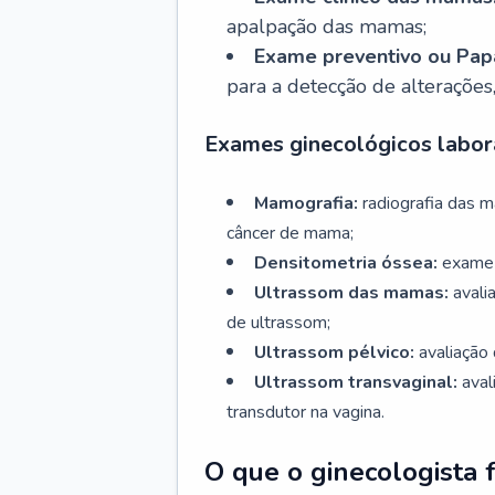
apalpação das mamas;
Exame preventivo ou Papa
para a detecção de alterações
Exames ginecológicos labora
Mamografia:
radiografia das 
câncer de mama;
Densitometria óssea:
exame 
Ultrassom das mamas:
avali
de ultrassom;
Ultrassom pélvico:
avaliação 
Ultrassom transvaginal:
aval
transdutor na vagina.
O que o ginecologista 