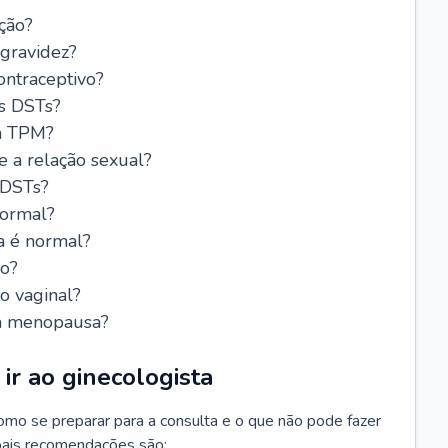
ção?
 gravidez?
ntraceptivo?
s DSTs?
da TPM?
e a relação sexual?
 DSTs?
normal?
a é normal?
do?
o vaginal?
da menopausa?
ir ao ginecologista
mo se preparar para a consulta e o que não pode fazer
cipais recomendações são: