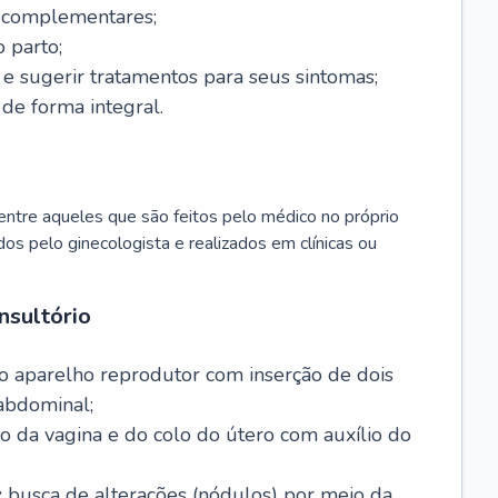
s complementares;
 parto;
sugerir tratamentos para seus sintomas;
de forma integral.
ntre aqueles que são feitos pelo médico no próprio
dos pelo ginecologista e realizados em clínicas ou
nsultório
o aparelho reprodutor com inserção de dois
abdominal;
o da vagina e do colo do útero com auxílio do
:
busca de alterações (nódulos) por meio da