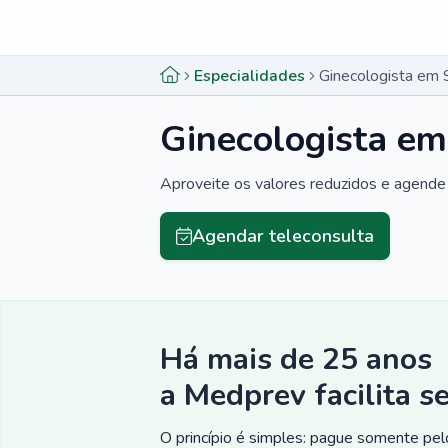
Menu lateral
Menu lateral
Especialidades
Ginecologista em 
Ginecologista em
Aproveite os valores reduzidos e agende 
Agendar teleconsulta
Há mais de 25 anos
a Medprev facilita s
O princípio é simples: pague somente pelo