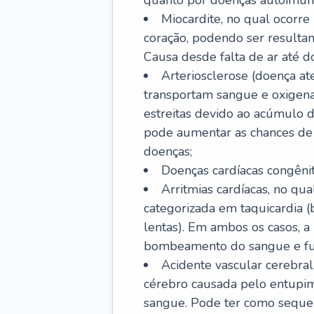
quanto por doenças autoimune
Miocardite, no qual ocorr
coração, podendo ser resultant
Causa desde falta de ar até do
Arteriosclerose (doença ate
transportam sangue e oxigena
estreitas devido ao acúmulo 
pode aumentar as chances de s
doenças;
Doenças cardíacas congênit
Arritmias cardíacas, no qua
categorizada em taquicardia (b
lentas). Em ambos os casos, 
bombeamento do sangue e fu
Acidente vascular cerebral
cérebro causada pelo entupim
sangue. Pode ter como sequel