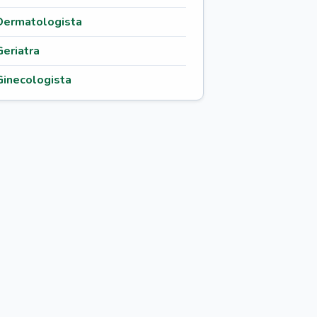
Dermatologista
Geriatra
Ginecologista