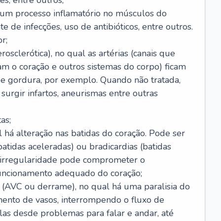
s, entre outros;
e um processo inflamatório no músculos do
e de infecções, uso de antibióticos, entre outros.
r;
rosclerótica), no qual as artérias (canais que
m o coração e outros sistemas do corpo) ficam
de gordura, por exemplo. Quando não tratada,
urgir infartos, aneurismas entre outras
as;
l há alteração nas batidas do coração. Pode ser
atidas aceleradas) ou bradicardias (batidas
a irregularidade pode comprometer o
ncionamento adequado do coração;
 (AVC ou derrame), no qual há uma paralisia do
ento de vasos, interrompendo o fluxo de
as desde problemas para falar e andar, até