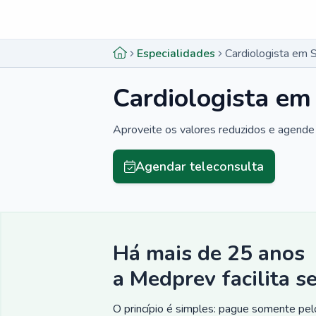
Menu lateral
Menu lateral
Especialidades
Cardiologista em S
Cardiologista em
Aproveite os valores reduzidos e agende 
Agendar teleconsulta
Há mais de 25 anos
a Medprev facilita s
O princípio é simples: pague somente pelo