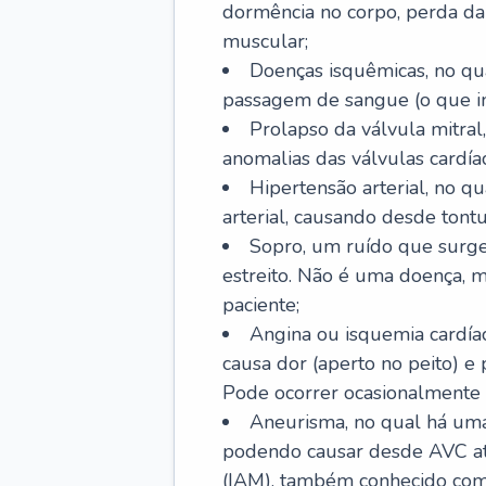
dormência no corpo, perda da 
muscular;
Doenças isquêmicas, no qua
passagem de sangue (o que inc
Prolapso da válvula mitra
anomalias das válvulas cardíac
Hipertensão arterial, no q
arterial, causando desde tontu
Sopro, um ruído que surg
estreito. Não é uma doença, m
paciente;
Angina ou isquemia cardía
causa dor (aperto no peito) e
Pode ocorrer ocasionalmente 
Aneurisma, no qual há uma
podendo causar desde AVC até
(IAM), também conhecido com