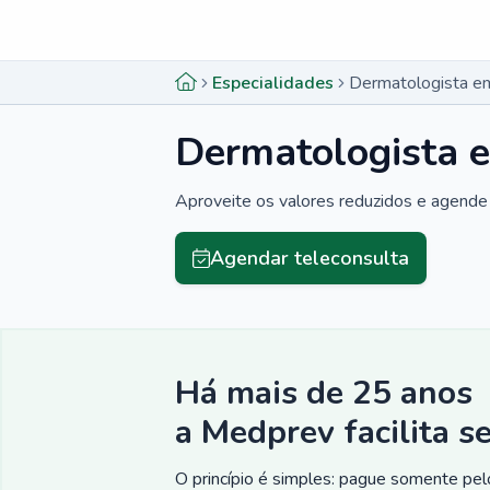
Menu lateral
Menu lateral
Especialidades
Dermatologista em
Dermatologista e
Aproveite os valores reduzidos e agende 
Agendar teleconsulta
Há mais de 25 anos
a Medprev facilita s
O princípio é simples: pague somente pelo