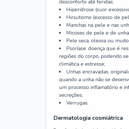
desconforto até feridas;
Hiperidrose (suor excessivo
Hirsutismo (excesso de pel
Manchas na pele e nas unh
Micoses de pele e de unha
Pele seca, oleosa ou muito 
Psoríase: doença que é re
regiões do corpo, podendo se
climática e estresse;
Unhas encravadas, origina
quando a unha não se desenvo
um processo inflamatório e i
secreções;
Verrugas.
Dermatologia cosmiátrica