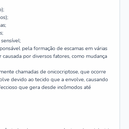
);
os);
as;
s;
sensível;
sponsável pela formação de escamas em várias
r causada por diversos fatores, como mudança
lmente chamadas de onicocriptose, que ocorre
lve devido ao tecido que a envolve, causando
nfeccioso que gera desde incômodos até