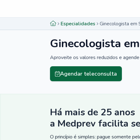
Menu lateral
Menu lateral
Especialidades
Ginecologista em 
Ginecologista em
Aproveite os valores reduzidos e agende 
Agendar teleconsulta
Há mais de 25 anos
a Medprev facilita s
O princípio é simples: pague somente pelo