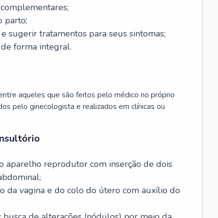
s complementares;
 parto;
sugerir tratamentos para seus sintomas;
de forma integral.
ntre aqueles que são feitos pelo médico no próprio
dos pelo ginecologista e realizados em clínicas ou
nsultório
o aparelho reprodutor com inserção de dois
abdominal;
o da vagina e do colo do útero com auxílio do
:
busca de alterações (nódulos) por meio da