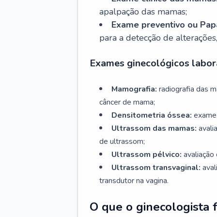
apalpação das mamas;
Exame preventivo ou Papa
para a detecção de alterações
Exames ginecológicos labora
Mamografia:
radiografia das 
câncer de mama;
Densitometria óssea:
exame 
Ultrassom das mamas:
avali
de ultrassom;
Ultrassom pélvico:
avaliação 
Ultrassom transvaginal:
aval
transdutor na vagina.
O que o ginecologista 