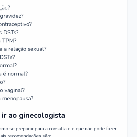
ção?
 gravidez?
ntraceptivo?
s DSTs?
da TPM?
e a relação sexual?
 DSTs?
normal?
a é normal?
do?
o vaginal?
da menopausa?
ir ao ginecologista
mo se preparar para a consulta e o que não pode fazer
cipais recomendações são: