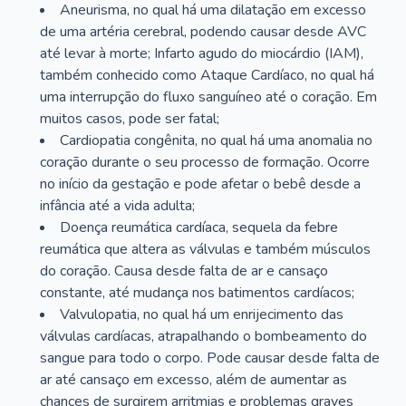
Aneurisma, no qual há uma dilatação em excesso
de uma artéria cerebral, podendo causar desde AVC
até levar à morte; Infarto agudo do miocárdio (IAM),
também conhecido como Ataque Cardíaco, no qual há
uma interrupção do fluxo sanguíneo até o coração. Em
muitos casos, pode ser fatal;
Cardiopatia congênita, no qual há uma anomalia no
coração durante o seu processo de formação. Ocorre
no início da gestação e pode afetar o bebê desde a
infância até a vida adulta;
Doença reumática cardíaca, sequela da febre
reumática que altera as válvulas e também músculos
do coração. Causa desde falta de ar e cansaço
constante, até mudança nos batimentos cardíacos;
Valvulopatia, no qual há um enrijecimento das
válvulas cardíacas, atrapalhando o bombeamento do
sangue para todo o corpo. Pode causar desde falta de
ar até cansaço em excesso, além de aumentar as
chances de surgirem arritmias e problemas graves