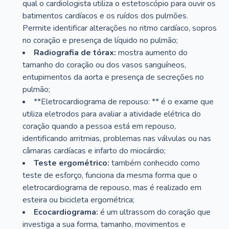
qual o cardiologista utiliza o estetoscópio para ouvir os
batimentos cardíacos e os ruídos dos pulmões.
Permite identificar alterações no ritmo cardíaco, sopros
no coração e presença de líquido no pulmão;
Radiografia de tórax:
mostra aumento do
tamanho do coração ou dos vasos sanguíneos,
entupimentos da aorta e presença de secreções no
pulmão;
**Eletrocardiograma de repouso: ** é o exame que
utiliza eletrodos para avaliar a atividade elétrica do
coração quando a pessoa está em repouso,
identificando arritmias, problemas nas válvulas ou nas
câmaras cardíacas e infarto do miocárdio;
Teste ergométrico:
também conhecido como
teste de esforço, funciona da mesma forma que o
eletrocardiograma de repouso, mas é realizado em
esteira ou bicicleta ergométrica;
Ecocardiograma:
é um ultrassom do coração que
investiga a sua forma, tamanho, movimentos e