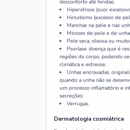
desconforto até feridas;
Hiperidrose (suor excessivo
Hirsutismo (excesso de pel
Manchas na pele e nas unh
Micoses de pele e de unha
Pele seca, oleosa ou muito 
Psoríase: doença que é re
regiões do corpo, podendo se
climática e estresse;
Unhas encravadas, origina
quando a unha não se desenvo
um processo inflamatório e i
secreções;
Verrugas.
Dermatologia cosmiátrica