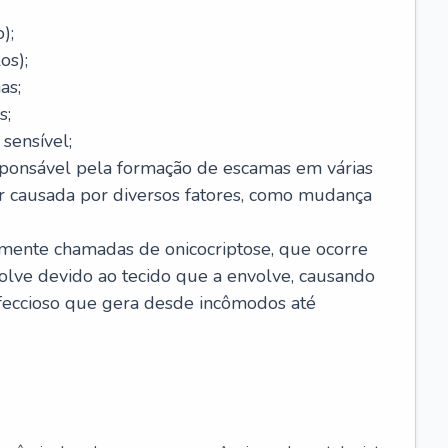
);
os);
as;
s;
sensível;
sponsável pela formação de escamas em várias
r causada por diversos fatores, como mudança
lmente chamadas de onicocriptose, que ocorre
lve devido ao tecido que a envolve, causando
nfeccioso que gera desde incômodos até