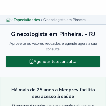
Menu lateral
Menu lateral
Especialidades
Ginecologista em Pinheiral - RJ
Ginecologista em Pinheiral - RJ
Aproveite os valores reduzidos e agende agora a sua
consulta.
Agendar teleconsulta
Há mais de 25 anos a Medprev facilita
seu acesso à saúde
O princípio é simples: pague somente pelo serviço