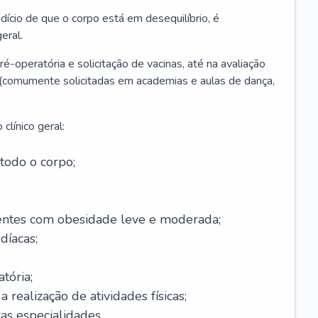
ício de que o corpo está em desequilíbrio, é
eral.
é-operatória e solicitação de vacinas, até na avaliação
as (comumente solicitadas em academias e aulas de dança,
clínico geral:
todo o corpo;
ntes com obesidade leve e moderada;
díacas;
tória;
 realização de atividades físicas;
s especialidades.