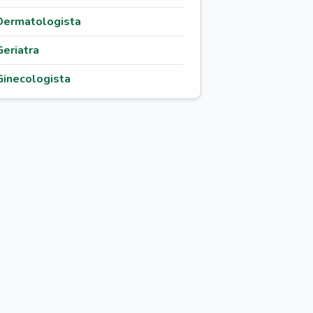
Dermatologista
Geriatra
Ginecologista