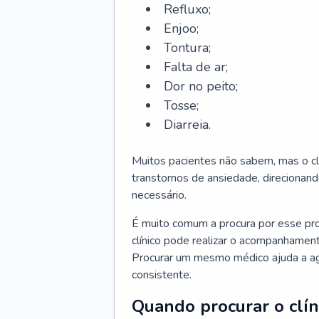
Refluxo;
Enjoo;
Tontura;
Falta de ar;
Dor no peito;
Tosse;
Diarreia.
Muitos pacientes não sabem, mas o cl
transtornos de ansiedade, direcionand
necessário.
É muito comum a procura por esse pr
clínico pode realizar o acompanhament
Procurar um mesmo médico ajuda a agil
consistente.
Quando procurar o clín