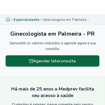
Menu lateral
Menu lateral
Especialidades
Ginecologista em Palmeira - PR
Ginecologista em Palmeira - PR
Aproveite os valores reduzidos e agende agora a sua
consulta.
Agendar teleconsulta
Há mais de 25 anos a Medprev facilita
seu acesso à saúde
O princípio é simples: pague somente pelo serviço