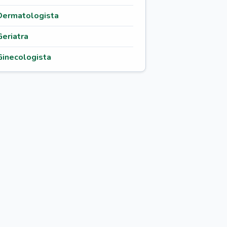
Dermatologista
Geriatra
Ginecologista