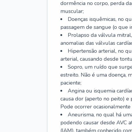
dormência no corpo, perda da 
muscular;
Doenças isquêmicas, no qua
passagem de sangue (o que inc
Prolapso da válvula mitra
anomalias das válvulas cardíac
Hipertensão arterial, no q
arterial, causando desde tontu
Sopro, um ruído que surg
estreito. Não é uma doença, m
paciente;
Angina ou isquemia cardía
causa dor (aperto no peito) e
Pode ocorrer ocasionalmente 
Aneurisma, no qual há uma
podendo causar desde AVC até
(IAM), também conhecido com