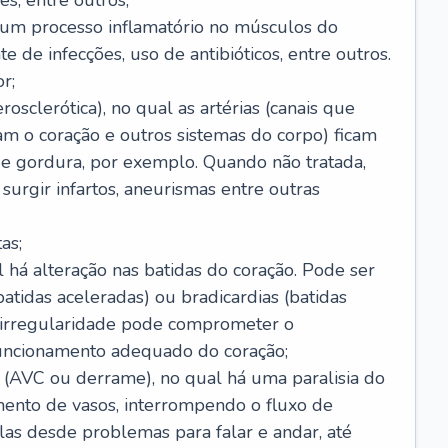
s, entre outros;
e um processo inflamatório no músculos do
e de infecções, uso de antibióticos, entre outros.
r;
rosclerótica), no qual as artérias (canais que
m o coração e outros sistemas do corpo) ficam
de gordura, por exemplo. Quando não tratada,
urgir infartos, aneurismas entre outras
as;
l há alteração nas batidas do coração. Pode ser
atidas aceleradas) ou bradicardias (batidas
a irregularidade pode comprometer o
ncionamento adequado do coração;
 (AVC ou derrame), no qual há uma paralisia do
ento de vasos, interrompendo o fluxo de
as desde problemas para falar e andar, até