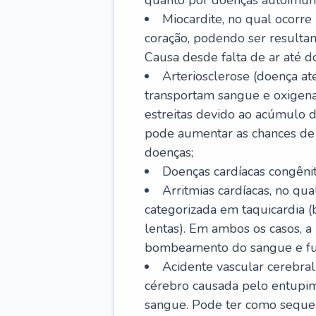
quanto por doenças autoimune
Miocardite, no qual ocorr
coração, podendo ser resultant
Causa desde falta de ar até do
Arteriosclerose (doença ate
transportam sangue e oxigena
estreitas devido ao acúmulo 
pode aumentar as chances de s
doenças;
Doenças cardíacas congênit
Arritmias cardíacas, no qua
categorizada em taquicardia (b
lentas). Em ambos os casos, 
bombeamento do sangue e fu
Acidente vascular cerebral
cérebro causada pelo entupim
sangue. Pode ter como sequel