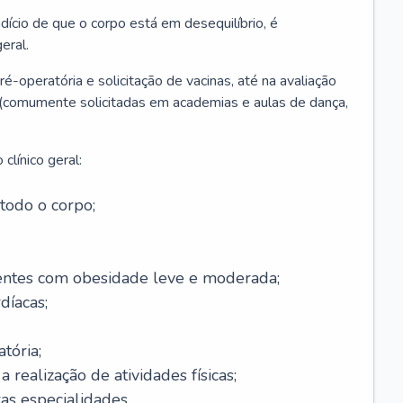
ício de que o corpo está em desequilíbrio, é
eral.
é-operatória e solicitação de vacinas, até na avaliação
as (comumente solicitadas em academias e aulas de dança,
clínico geral:
todo o corpo;
ntes com obesidade leve e moderada;
díacas;
tória;
 realização de atividades físicas;
s especialidades.