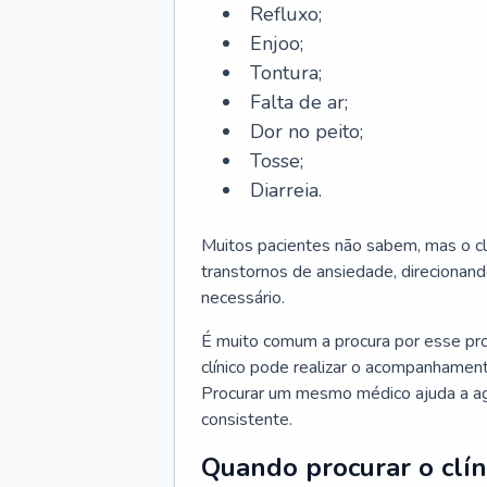
Refluxo;
Enjoo;
Tontura;
Falta de ar;
Dor no peito;
Tosse;
Diarreia.
Muitos pacientes não sabem, mas o cl
transtornos de ansiedade, direcionand
necessário.
É muito comum a procura por esse pr
clínico pode realizar o acompanhament
Procurar um mesmo médico ajuda a agil
consistente.
Quando procurar o clín