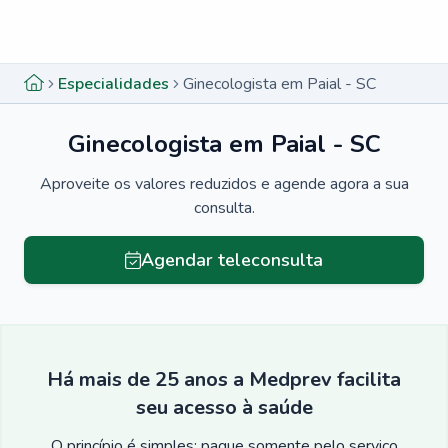
Menu lateral
Menu lateral
Especialidades
Ginecologista em Paial - SC
Ginecologista em Paial - SC
Aproveite os valores reduzidos e agende agora a sua
consulta.
Agendar teleconsulta
Há mais de 25 anos a Medprev facilita
seu acesso à saúde
O princípio é simples: pague somente pelo serviço