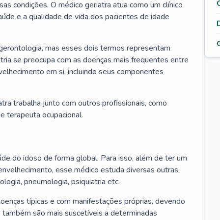
ssas condições. O médico geriatra atua como um clínico
úde e a qualidade de vida dos pacientes de idade
 gerontologia, mas esses dois termos representam
iatria se preocupa com as doenças mais frequentes entre
nvelhecimento em si, incluindo seus componentes
atra trabalha junto com outros profissionais, como
a e terapeuta ocupacional.
úde do idoso de forma global. Para isso, além de ter um
nvelhecimento, esse médico estuda diversas outras
ologia, pneumologia, psiquiatria etc.
oenças típicas e com manifestações próprias, devendo
os também são mais suscetíveis a determinadas