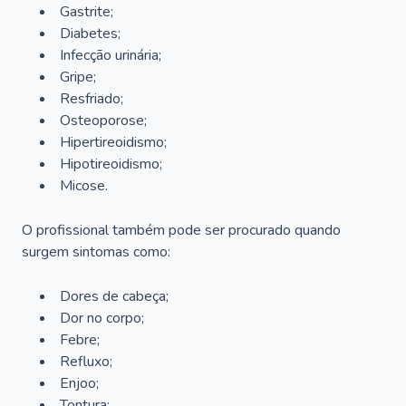
Gastrite;
Diabetes;
Infecção urinária;
Gripe;
Resfriado;
Osteoporose;
Hipertireoidismo;
Hipotireoidismo;
Micose.
O profissional também pode ser procurado quando
surgem sintomas como:
Dores de cabeça;
Dor no corpo;
Febre;
Refluxo;
Enjoo;
Tontura;