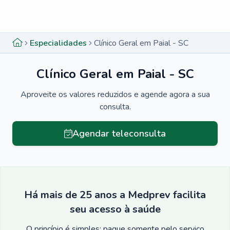
Menu lateral
Menu lateral
Especialidades
Clínico Geral em Paial - SC
Clínico Geral em Paial - SC
Aproveite os valores reduzidos e agende agora a sua
consulta.
Agendar teleconsulta
Há mais de 25 anos a Medprev facilita
seu acesso à saúde
O princípio é simples: pague somente pelo serviço