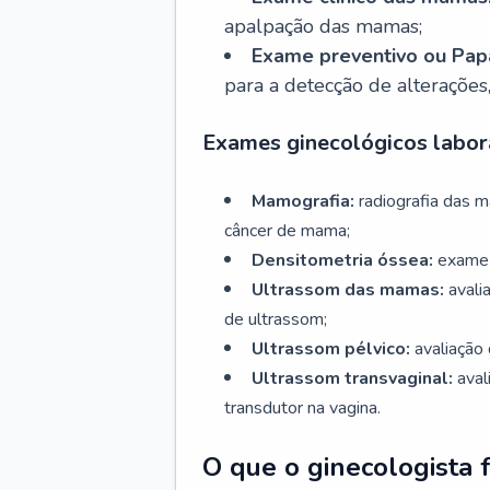
apalpação das mamas;
Exame preventivo ou Papa
para a detecção de alterações
Exames ginecológicos labora
Mamografia:
radiografia das 
câncer de mama;
Densitometria óssea:
exame 
Ultrassom das mamas:
avali
de ultrassom;
Ultrassom pélvico:
avaliação 
Ultrassom transvaginal:
aval
transdutor na vagina.
O que o ginecologista 