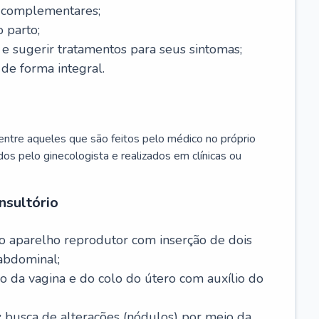
s complementares;
 parto;
sugerir tratamentos para seus sintomas;
de forma integral.
ntre aqueles que são feitos pelo médico no próprio
dos pelo ginecologista e realizados em clínicas ou
nsultório
o aparelho reprodutor com inserção de dois
abdominal;
o da vagina e do colo do útero com auxílio do
:
busca de alterações (nódulos) por meio da