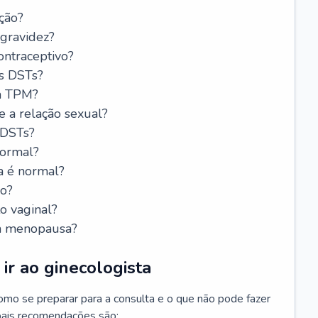
ção?
 gravidez?
ntraceptivo?
s DSTs?
da TPM?
e a relação sexual?
 DSTs?
normal?
a é normal?
do?
o vaginal?
da menopausa?
ir ao ginecologista
mo se preparar para a consulta e o que não pode fazer
cipais recomendações são: