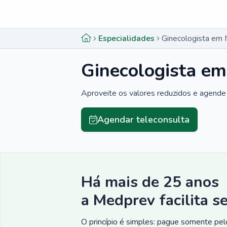
Menu lateral
Menu lateral
Especialidades
Ginecologista em 
Ginecologista em
Aproveite os valores reduzidos e agende 
Agendar teleconsulta
Há mais de 25 anos
a Medprev facilita s
O princípio é simples: pague somente pelo