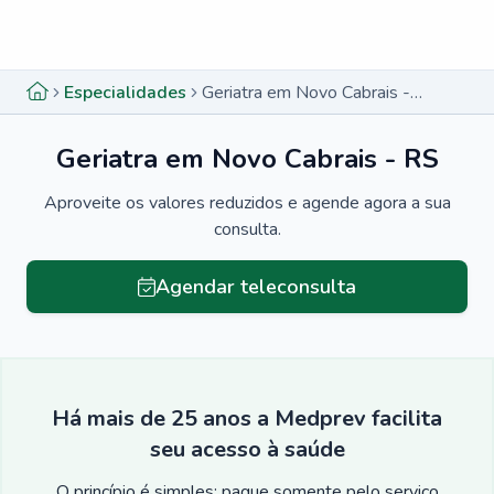
Menu lateral
Menu lateral
Especialidades
Geriatra em Novo Cabrais - RS
Geriatra em Novo Cabrais - RS
Aproveite os valores reduzidos e agende agora a sua
consulta.
Agendar teleconsulta
Há mais de 25 anos a Medprev facilita
seu acesso à saúde
O princípio é simples: pague somente pelo serviço