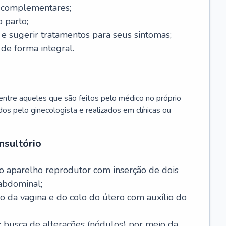
s complementares;
 parto;
sugerir tratamentos para seus sintomas;
de forma integral.
ntre aqueles que são feitos pelo médico no próprio
dos pelo ginecologista e realizados em clínicas ou
nsultório
o aparelho reprodutor com inserção de dois
abdominal;
o da vagina e do colo do útero com auxílio do
:
busca de alterações (nódulos) por meio da