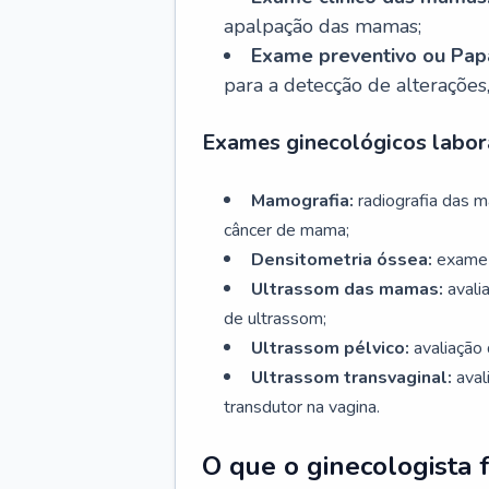
apalpação das mamas;
Exame preventivo ou Papa
para a detecção de alterações
Exames ginecológicos labora
Mamografia:
radiografia das 
câncer de mama;
Densitometria óssea:
exame 
Ultrassom das mamas:
avali
de ultrassom;
Ultrassom pélvico:
avaliação 
Ultrassom transvaginal:
aval
transdutor na vagina.
O que o ginecologista 