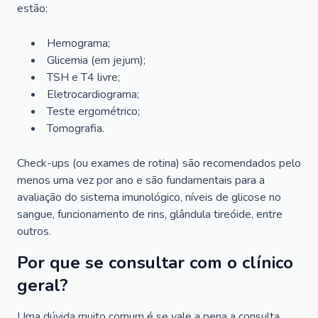
estão:
Hemograma;
Glicemia (em jejum);
TSH e T4 livre;
Eletrocardiograma;
Teste ergométrico;
Tomografia.
Check-ups (ou exames de rotina) são recomendados pelo
menos uma vez por ano e são fundamentais para a
avaliação do sistema imunológico, níveis de glicose no
sangue, funcionamento de rins, glândula tireóide, entre
outros.
Por que se consultar com o clínico
geral?
Uma dúvida muito comum é se vale a pena a consulta