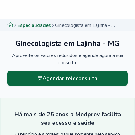
Menu lateral
Menu lateral
Especialidades
Ginecologista em Lajinha - MG
Ginecologista em Lajinha - MG
Aproveite os valores reduzidos e agende agora a sua
consulta.
Agendar teleconsulta
Há mais de 25 anos a Medprev facilita
seu acesso à saúde
O princípio é simples: pague somente pelo serviço