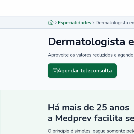
Menu lateral
Menu lateral
Especialidades
Dermatologista em
Dermatologista 
Aproveite os valores reduzidos e agende 
Agendar teleconsulta
Há mais de 25 anos
a Medprev facilita s
O princípio é simples: pague somente pelo