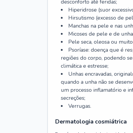
desconforto até feridas;
Hiperidrose (suor excessivo
Hirsutismo (excesso de pel
Manchas na pele e nas unh
Micoses de pele e de unha
Pele seca, oleosa ou muito 
Psoríase: doença que é re
regiões do corpo, podendo se
climática e estresse;
Unhas encravadas, origina
quando a unha não se desenvo
um processo inflamatório e i
secreções;
Verrugas.
Dermatologia cosmiátrica