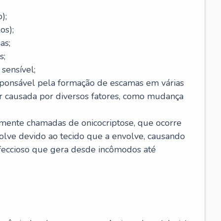
);
os);
as;
s;
sensível;
sponsável pela formação de escamas em várias
r causada por diversos fatores, como mudança
lmente chamadas de onicocriptose, que ocorre
lve devido ao tecido que a envolve, causando
nfeccioso que gera desde incômodos até