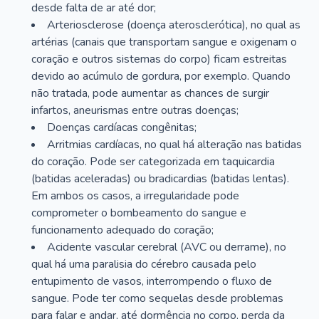
desde falta de ar até dor;
Arteriosclerose (doença aterosclerótica), no qual as
artérias (canais que transportam sangue e oxigenam o
coração e outros sistemas do corpo) ficam estreitas
devido ao acúmulo de gordura, por exemplo. Quando
não tratada, pode aumentar as chances de surgir
infartos, aneurismas entre outras doenças;
Doenças cardíacas congênitas;
Arritmias cardíacas, no qual há alteração nas batidas
do coração. Pode ser categorizada em taquicardia
(batidas aceleradas) ou bradicardias (batidas lentas).
Em ambos os casos, a irregularidade pode
comprometer o bombeamento do sangue e
funcionamento adequado do coração;
Acidente vascular cerebral (AVC ou derrame), no
qual há uma paralisia do cérebro causada pelo
entupimento de vasos, interrompendo o fluxo de
sangue. Pode ter como sequelas desde problemas
para falar e andar, até dormência no corpo, perda da