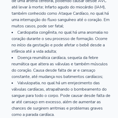
de uma artéria cerebral, podendo causar desde AVC
até levar à morte; Infarto agudo do miocárdio (IAM),
também conhecido como Ataque Cardíaco, no qual há
uma interrupção do fluxo sanguíneo até o coração. Em
muitos casos, pode ser fatal;
Cardiopatia congênita, no qual há uma anomalia no
coração durante o seu processo de formação. Ocorre
no início da gestação e pode afetar o bebê desde a
infância até a vida adulta;
Doença reumática cardíaca, sequela da febre
reumática que altera as válvulas e também músculos
do coração. Causa desde falta de ar e cansaço
constante, até mudança nos batimentos cardíacos;
Valvulopatia, no qual há um enrijecimento das
válvulas cardíacas, atrapalhando o bombeamento do
sangue para todo o corpo. Pode causar desde falta de
ar até cansaço em excesso, além de aumentar as
chances de surgirem arritmias e problemas graves
como a parada cardíaca.