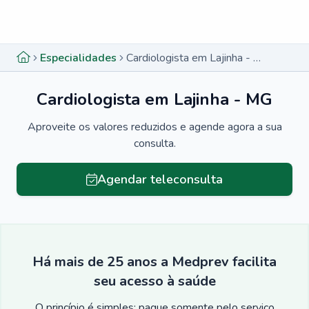
Menu lateral
Menu lateral
Especialidades
Cardiologista em Lajinha - MG
Cardiologista em Lajinha - MG
Aproveite os valores reduzidos e agende agora a sua
consulta.
Agendar teleconsulta
Há mais de 25 anos a Medprev facilita
seu acesso à saúde
O princípio é simples: pague somente pelo serviço