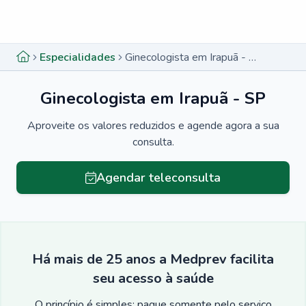
Menu lateral
Menu lateral
Especialidades
Ginecologista em Irapuã - SP
Ginecologista em Irapuã - SP
Aproveite os valores reduzidos e agende agora a sua
consulta.
Agendar teleconsulta
Há mais de 25 anos a Medprev facilita
seu acesso à saúde
O princípio é simples: pague somente pelo serviço