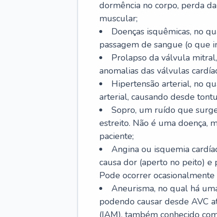
dormência no corpo, perda da 
muscular;
Doenças isquêmicas, no qua
passagem de sangue (o que inc
Prolapso da válvula mitra
anomalias das válvulas cardíac
Hipertensão arterial, no q
arterial, causando desde tontu
Sopro, um ruído que surg
estreito. Não é uma doença, m
paciente;
Angina ou isquemia cardía
causa dor (aperto no peito) e
Pode ocorrer ocasionalmente 
Aneurisma, no qual há uma
podendo causar desde AVC até
(IAM), também conhecido com