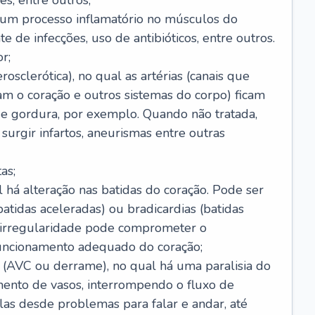
s, entre outros;
e um processo inflamatório no músculos do
e de infecções, uso de antibióticos, entre outros.
r;
rosclerótica), no qual as artérias (canais que
m o coração e outros sistemas do corpo) ficam
de gordura, por exemplo. Quando não tratada,
urgir infartos, aneurismas entre outras
as;
l há alteração nas batidas do coração. Pode ser
atidas aceleradas) ou bradicardias (batidas
a irregularidade pode comprometer o
ncionamento adequado do coração;
 (AVC ou derrame), no qual há uma paralisia do
ento de vasos, interrompendo o fluxo de
as desde problemas para falar e andar, até