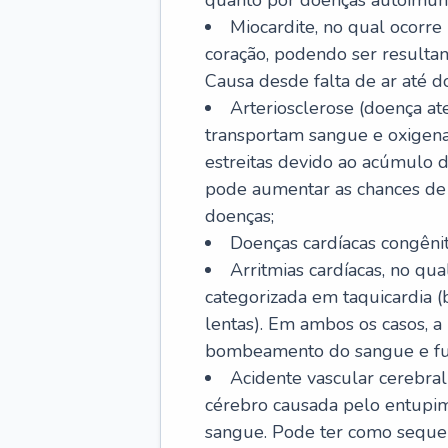
quanto por doenças autoimune
Miocardite, no qual ocorr
coração, podendo ser resultant
Causa desde falta de ar até do
Arteriosclerose (doença ate
transportam sangue e oxigena
estreitas devido ao acúmulo 
pode aumentar as chances de s
doenças;
Doenças cardíacas congênit
Arritmias cardíacas, no qua
categorizada em taquicardia (b
lentas). Em ambos os casos, 
bombeamento do sangue e fu
Acidente vascular cerebral
cérebro causada pelo entupim
sangue. Pode ter como sequel