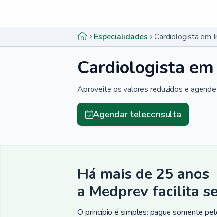
Menu lateral
Menu lateral
Especialidades
Cardiologista em I
Cardiologista em
Aproveite os valores reduzidos e agende 
Agendar teleconsulta
Há mais de 25 anos
a Medprev facilita s
O princípio é simples: pague somente pelo