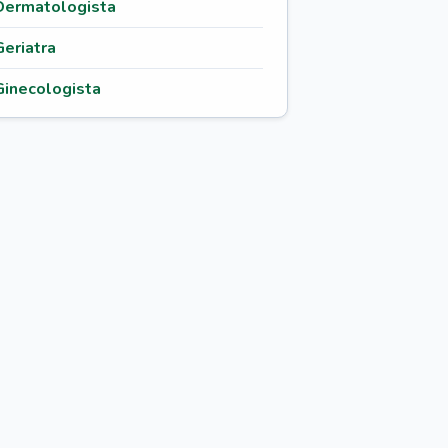
Dermatologista
Geriatra
Ginecologista