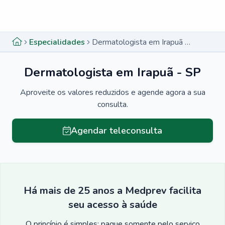
Menu lateral
Menu lateral
Especialidades
Dermatologista em Irapuã - SP
Dermatologista em Irapuã - SP
Aproveite os valores reduzidos e agende agora a sua
consulta.
Agendar teleconsulta
Há mais de 25 anos a Medprev facilita
seu acesso à saúde
O princípio é simples: pague somente pelo serviço