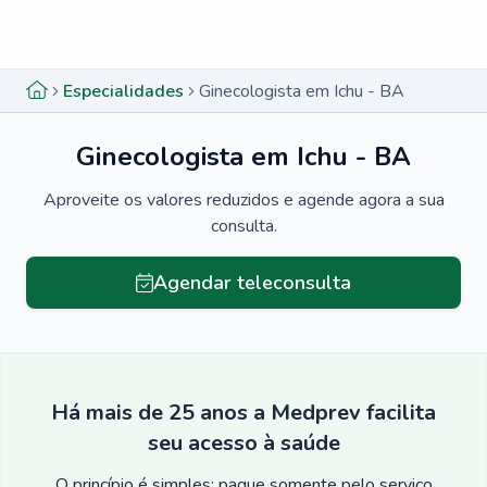
Menu lateral
Menu lateral
Especialidades
Ginecologista em Ichu - BA
Ginecologista em Ichu - BA
Aproveite os valores reduzidos e agende agora a sua
consulta.
Agendar teleconsulta
Há mais de 25 anos a Medprev facilita
seu acesso à saúde
O princípio é simples: pague somente pelo serviço