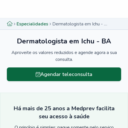
Menu lateral
Menu lateral
Especialidades
Dermatologista em Ichu - BA
Dermatologista em Ichu - BA
Aproveite os valores reduzidos e agende agora a sua
consulta.
Agendar teleconsulta
Há mais de 25 anos a Medprev facilita
seu acesso à saúde
O princípio é simples: pague somente pelo serviço