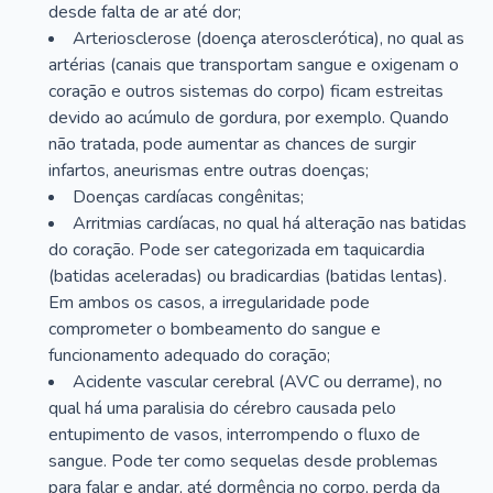
desde falta de ar até dor;
Arteriosclerose (doença aterosclerótica), no qual as
artérias (canais que transportam sangue e oxigenam o
coração e outros sistemas do corpo) ficam estreitas
devido ao acúmulo de gordura, por exemplo. Quando
não tratada, pode aumentar as chances de surgir
infartos, aneurismas entre outras doenças;
Doenças cardíacas congênitas;
Arritmias cardíacas, no qual há alteração nas batidas
do coração. Pode ser categorizada em taquicardia
(batidas aceleradas) ou bradicardias (batidas lentas).
Em ambos os casos, a irregularidade pode
comprometer o bombeamento do sangue e
funcionamento adequado do coração;
Acidente vascular cerebral (AVC ou derrame), no
qual há uma paralisia do cérebro causada pelo
entupimento de vasos, interrompendo o fluxo de
sangue. Pode ter como sequelas desde problemas
para falar e andar, até dormência no corpo, perda da