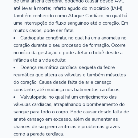
de uma artéria cerebral, podendo causar desde AVC
até levar à morte; Infarto agudo do miocárdio (IAM),
também conhecido como Ataque Cardíaco, no qual há
uma interrupção do fluxo sanguíneo até o coração. Em
muitos casos, pode ser fatal;
Cardiopatia congênita, no qual há uma anomalia no
coração durante o seu processo de formação. Ocorre
no início da gestação e pode afetar o bebê desde a
infância até a vida adulta;
Doença reumática cardíaca, sequela da febre
reumática que altera as válvulas e também músculos
do coração. Causa desde falta de ar e cansaço
constante, até mudança nos batimentos cardíacos;
Valvulopatia, no qual há um enrijecimento das
válvulas cardíacas, atrapalhando o bombeamento do
sangue para todo o corpo. Pode causar desde falta de
ar até cansaço em excesso, além de aumentar as
chances de surgirem arritmias e problemas graves
como a parada cardíaca.