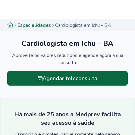
Menu lateral
Menu lateral
Especialidades
Cardiologista em Ichu - BA
Cardiologista em Ichu - BA
Aproveite os valores reduzidos e agende agora a sua
consulta.
Agendar teleconsulta
Há mais de 25 anos a Medprev facilita
seu acesso à saúde
O princípio é simples: pague somente pelo serviço