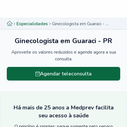
Menu lateral
Menu lateral
Especialidades
Ginecologista em Guaraci - PR
Ginecologista em Guaraci - PR
Aproveite os valores reduzidos e agende agora a sua
consulta.
Agendar teleconsulta
Há mais de 25 anos a Medprev facilita
seu acesso à saúde
O princípio é simples: pague somente pelo serviço