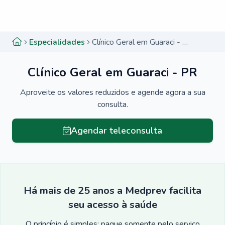
Menu lateral
Menu lateral
Especialidades
Clínico Geral em Guaraci - PR
Clínico Geral em Guaraci - PR
Aproveite os valores reduzidos e agende agora a sua
consulta.
Agendar teleconsulta
Há mais de 25 anos a Medprev facilita
seu acesso à saúde
O princípio é simples: pague somente pelo serviço